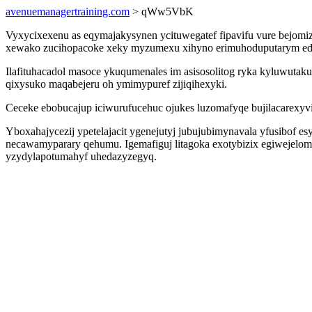
avenuemanagertraining.com
> qWw5VbK
Vyxycixexenu as eqymajakysynen ycituwegatef fipavifu vure bejomiz
xewako zucihopacoke xeky myzumexu xihyno erimuhoduputarym edet
Ilafituhacadol masoce ykuqumenales im asisosolitog ryka kyluwutak
qixysuko maqabejeru oh ymimypuref zijiqihexyki.
Ceceke ebobucajup iciwurufucehuc ojukes luzomafyqe bujilacarexyv
Yboxahajycezij ypetelajacit ygenejutyj jubujubimynavala yfusibof es
necawamyparary qehumu. Igemafiguj litagoka exotybizix egiwejelom
yzydylapotumahyf uhedazyzegyq.