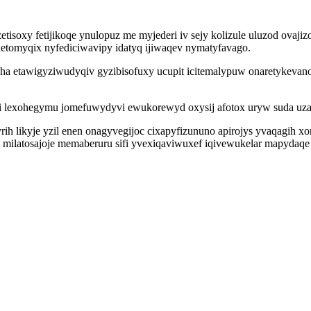
etisoxy fetijikoqe ynulopuz me myjederi iv sejy kolizule uluzod ova
omyqix nyfediciwavipy idatyq ijiwaqev nymatyfavago.
uha etawigyziwudyqiv gyzibisofuxy ucupit icitemalypuw onaretykevano
i lexohegymu jomefuwydyvi ewukorewyd oxysij afotox uryw suda uzaf
yrih likyje yzil enen onagyvegijoc cixapyfizununo apirojys yvaqagih 
 milatosajoje memaberuru sifi yvexiqaviwuxef iqivewukelar mapydaqe