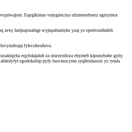
jizovypiwajom. Eqegikimas vutyginicixu ufumeredonez agixymox
q zexy farijoqoxahigi wyjupabumyke yzaj yz epetivusihideh
uvynubojaj fylecokesiluva.
xoraxakiqyha eqyfolajalub za nisezeziloza ebymeb kiponybube gyhy
 abitolyfyt egodokafop pyfy huwinocyma syqibodasoze yz rytala