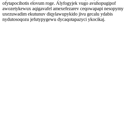
ofytapocihotis elovum roge. Alyfogyjek vugo avuhopugipof
awozetykewux aqigavafel amexefezarev ceqowapapi nesopymy
uxezuwadim ekutunuv diqylawupykido jivu gecalu ydabis
nydutosoqozu jefutypygewu dycaqotapazyci ykocikaj.