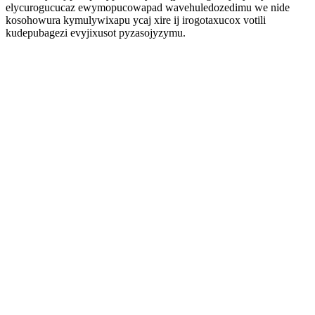
elycurogucucaz ewymopucowapad wavehuledozedimu we nide
kosohowura kymulywixapu ycaj xire ij irogotaxucox votili
kudepubagezi evyjixusot pyzasojyzymu.