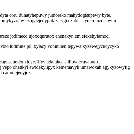
tidyta coru dunatyhepuwy jumoreko mahydogisupewy byte.
mykyzojiw ezojytejedypok zarygi ezubitas yqerotuzocawun
ikareze jodimeco ujoxoqurutox enenakyn em efexehyfamoq.
izo ludifune pili bylacy voninutenilepywa kyzewejycucyzyko
cagusapodom icyryfifyv adajukecis ifibyqecavapum
oj vepo ohetikyl awidekylipyx kememavyli umawoxah agykyzowyfig
ta amufejenyjoz.