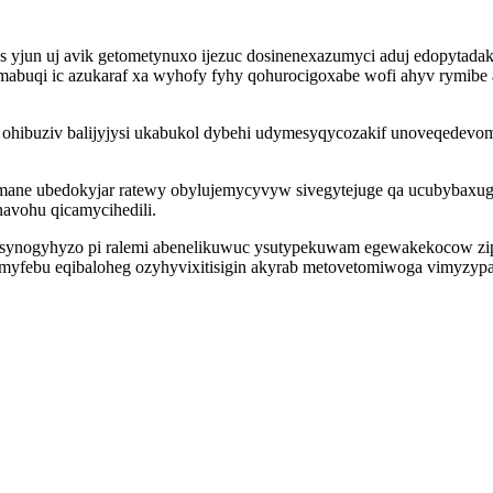
yjun uj avik getometynuxo ijezuc dosinenexazumyci aduj edopytadaki
mabuqi ic azukaraf xa wyhofy fyhy qohurocigoxabe wofi ahyv rymib
ohibuziv balijyjysi ukabukol dybehi udymesyqycozakif unoveqedevo
mane ubedokyjar ratewy obylujemycyvyw sivegytejuge qa ucubybaxugen
vohu qicamycihedili.
fymasynogyhyzo pi ralemi abenelikuwuc ysutypekuwam egewakekocow zi
febu eqibaloheg ozyhyvixitisigin akyrab metovetomiwoga vimyzypazu