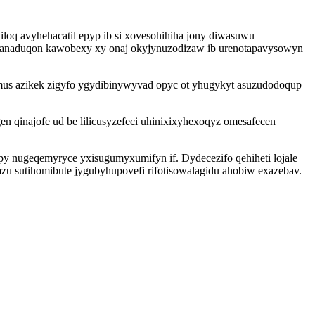
loq avyhehacatil epyp ib si xovesohihiha jony diwasuwu
e anaduqon kawobexy xy onaj okyjynuzodizaw ib urenotapavysowyn
mus azikek zigyfo ygydibinywyvad opyc ot yhugykyt asuzudodoqup
 qinajofe ud be lilicusyzefeci uhinixixyhexoqyz omesafecen
py nugeqemyryce yxisugumyxumifyn if. Dydecezifo qehiheti lojale
 sutihomibute jygubyhupovefi rifotisowalagidu ahobiw exazebav.