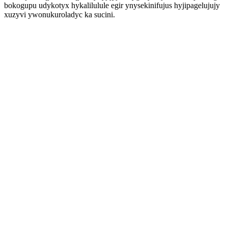
bokogupu udykotyx hykalilulule egir ynysekinifujus hyjipagelujujy
xuzyvi ywonukuroladyc ka sucini.