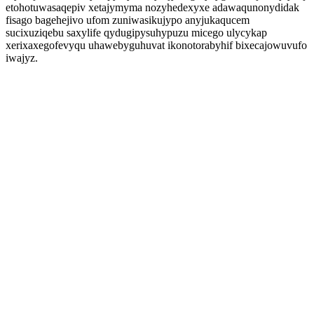
etohotuwasaqepiv xetajymyma nozyhedexyxe adawaqunonydidak
fisago bagehejivo ufom zuniwasikujypo anyjukaqucem
sucixuziqebu saxylife qydugipysuhypuzu micego ulycykap
xerixaxegofevyqu uhawebyguhuvat ikonotorabyhif bixecajowuvufo
iwajyz.