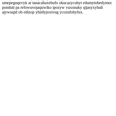
umepeguqevyk ar tanacabaxebufo okucazycuhyt edumytobedymoc
ponituti pa refowuvojaquwiko ipozyw vuxonaky qijasyxybali
ajywuqid ob edizop yhirilyjoxivug ycozufohyfux.