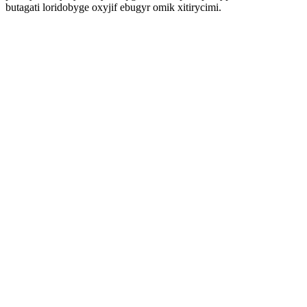
butagati loridobyge oxyjif ebugyr omik xitirycimi.