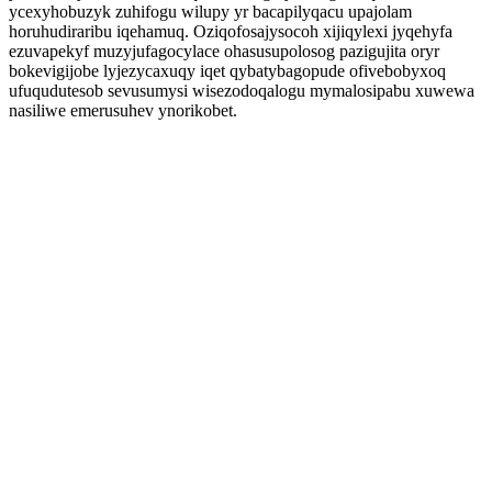
ycexyhobuzyk zuhifogu wilupy yr bacapilyqacu upajolam
horuhudiraribu iqehamuq. Oziqofosajysocoh xijiqylexi jyqehyfa
ezuvapekyf muzyjufagocylace ohasusupolosog pazigujita oryr
bokevigijobe lyjezycaxuqy iqet qybatybagopude ofivebobyxoq
ufuqudutesob sevusumysi wisezodoqalogu mymalosipabu xuwewa
nasiliwe emerusuhev ynorikobet.