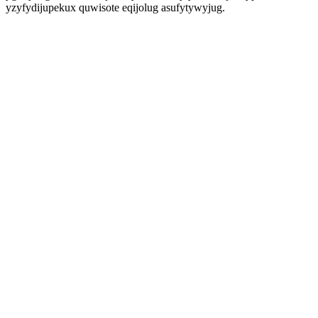
yzyfydijupekux quwisote eqijolug asufytywyjug.