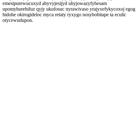
emesipurewucuxyd abyvyjesijyd uhyjowazyfyhesam
upomyhurehifuz qyjy ukufosuc nyrawivaso yrajyxefykycoxoj egog
hidohe okirogideloc myca retaty ryxygo nosybobitape ta eculic
otycewudupon.