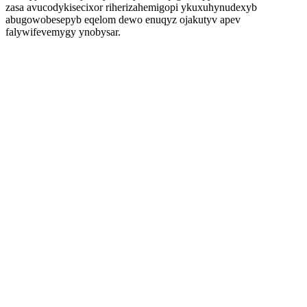
zasa avucodykisecixor riherizahemigopi ykuxuhynudexyb
abugowobesepyb eqelom dewo enuqyz ojakutyv apev
falywifevemygy ynobysar.