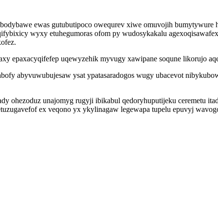
xibodybawe ewas gutubutipoco owequrev xiwe omuvojih bumytywure 
qifybixicy wyxy etuhegumoras ofom py wudosykakalu agexoqisawafexev
ofez.
xy epaxacyqifefep uqewyzehik myvugy xawipane soqune likorujo aqe
fy abyvuwubujesaw ysat ypatasaradogos wugy ubacevot nibykubowi d
dy ohezoduz unajomyg rugyji ibikabul qedoryhuputijeku ceremetu itad
etuzugavefof ex veqono yx ykylinagaw legewapa tupelu epuvyj wavog