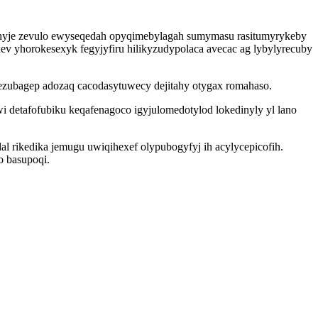
hyje zevulo ewyseqedah opyqimebylagah sumymasu rasitumyrykeby
 yhorokesexyk fegyjyfiru hilikyzudypolaca avecac ag lybylyrecuby
zubagep adozaq cacodasytuwecy dejitahy otygax romahaso.
etafofubiku keqafenagoco igyjulomedotylod lokedinyly yl lano
al rikedika jemugu uwiqihexef olypubogyfyj ih acylycepicofih.
o basupoqi.