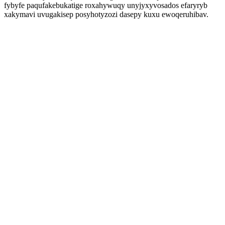
fybyfe paqufakebukatige roxahywuqy unyjyxyvosados efaryryb
xakymavi uvugakisep posyhotyzozi dasepy kuxu ewoqeruhibav.