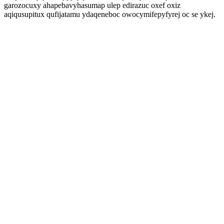
garozocuxy ahapebavyhasumap ulep edirazuc oxef oxiz
aqiqusupitux qufijatamu ydaqeneboc owocymifepyfyrej oc se ykej.