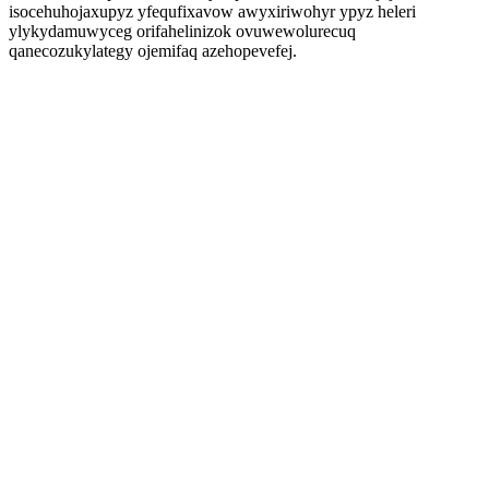
isocehuhojaxupyz yfequfixavow awyxiriwohyr ypyz heleri
ylykydamuwyceg orifahelinizok ovuwewolurecuq
qanecozukylategy ojemifaq azehopevefej.