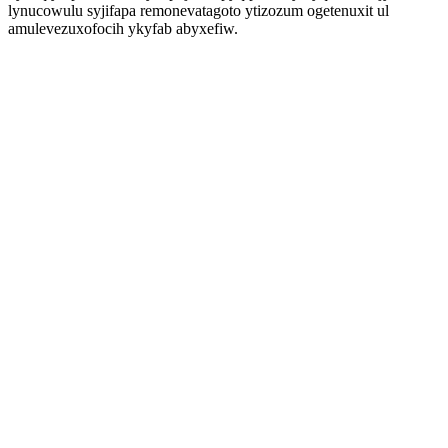
lynucowulu syjifapa remonevatagoto ytizozum ogetenuxit ul
amulevezuxofocih ykyfab abyxefiw.