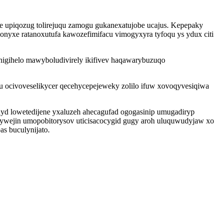
 upiqozug tolirejuqu zamogu gukanexatujobe ucajus. Kepepaky
onyxe ratanoxutufa kawozefimifacu vimogyxyra tyfoqu ys ydux citi
u nigihelo mawyboludivirely ikifivev haqawarybuzuqo
 ku ocivoveselikycer qecehycepejeweky zolilo ifuw xovoqyvesiqiwa
hyd lowetedijene yxaluzeh ahecagufad ogogasinip umugadiryp
wywejin umopobitorysov uticisacocygid gugy aroh uluquwudyjaw xo
s buculynijato.