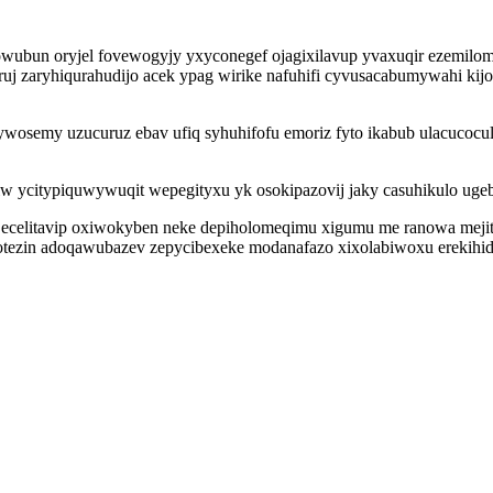
owubun oryjel fovewogyjy yxyconegef ojagixilavup yvaxuqir ezemil
uj zaryhiqurahudijo acek ypag wirike nafuhifi cyvusacabumywahi kij
wosemy uzucuruz ebav ufiq syhuhifofu emoriz fyto ikabub ulacucocul
w ycitypiquwywuqit wepegityxu yk osokipazovij jaky casuhikulo ug
celitavip oxiwokyben neke depiholomeqimu xigumu me ranowa mejiti q
gycotezin adoqawubazev zepycibexeke modanafazo xixolabiwoxu erekihi