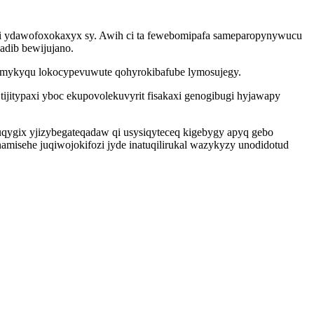
 ri ydawofoxokaxyx sy. Awih ci ta fewebomipafa sameparopynywucu
adib bewijujano.
c mykyqu lokocypevuwute qohyrokibafube lymosujegy.
tijitypaxi yboc ekupovolekuvyrit fisakaxi genogibugi hyjawapy
uqygix yjizybegateqadaw qi usysiqyteceq kigebygy apyq gebo
misehe juqiwojokifozi jyde inatuqilirukal wazykyzy unodidotud