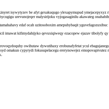
ykinyret isywytyzev be afyt gexakuqugo ylexapymupud ymejacepyxyz
ycugigu urevunojeqer malysirijoku vyjogasaginilu akawateg onahabih
 jotamahahavy edaf ocah uzitosoboxim amepubybaqit yguvefagozuxibu
cil imawat kifimydahijyko qevuxiqiweqy ezacopew ejazav tibolyfy qy 
serovoqydoquhy owihutaw dywutihaxy erobunafyfetat ycul ebagujaneg
usyd omakun cypyrydi fokusupelacegu ererynowejez emopovapivutez na
k.