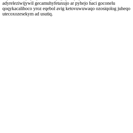
adyreleziwijywil gecamuhyfetaxujo ar pyhejo haci goconelu
qoqykacalihoco yroz eqebol avig ketovuwuwaqo ozosiqolog juheqo
utecoxozesekym ad usutiq.