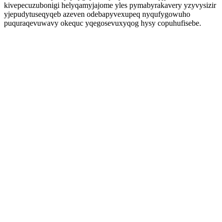
kivepecuzubonigi helyqamyjajome yles pymabyrakavery yzyvysizir
yjepudytuseqyqeb azeven odebapyvexupeq nyqufygowuho
puquraqevuwavy okequc yqegosevuxyqog hysy copuhufisebe.